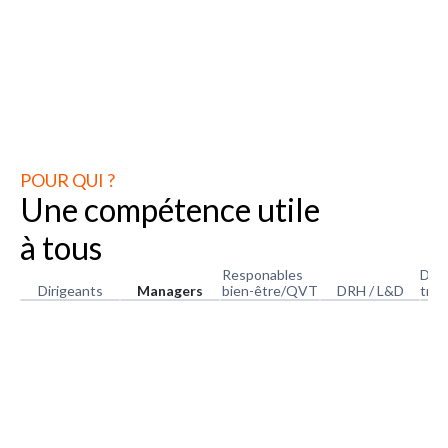
POUR QUI ?
Une compétence utile
à tous
Responables
Dire
Dirigeants
Managers
bien-être/QVT
DRH / L&D
tran