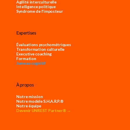
Agilité interculturelle
Intelligence politique
Syndrome de l'imposteur
Expertises
Évaluations psychométriques
Transformation culturelle
Executive coaching
Formation
Jumeau cognitif
À propos
Notre mission
Notre modèle S.H.A.R.P.®
Notre équipe
Devenir UNREST Partner® →