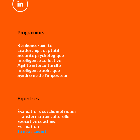
Programmes
Résilience-agilité
Leadership adaptatif
Sécurité psychologique
Intelligence collective
Agilité interculturelle
Intelligence politique
Syndrome de l'imposteur
Expertises
Évaluations psychométriques
Transformation culturelle
Executive coaching
Formation
Jumeau cognitif