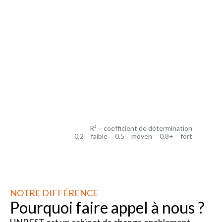
R² =
R² =
R² = coefficient de détermination
0,2 = faible 0,5 = moyen 0,8+ = fort
NOTRE DIFFÉRENCE
Pourquoi faire appel à nous ?